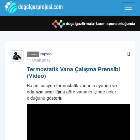
Toggl
navig
dogalgazfirmalari.com
sponsorluğunda
rapido
Uzman
11 Ocak 2019
Termostatik Vana Çalışma Prensibi
(Video)
Bu animasyon termostatik vananın ayarına ve
odanızın sıcaklığına göre vananın içinde neler
olduğunu gösterir.