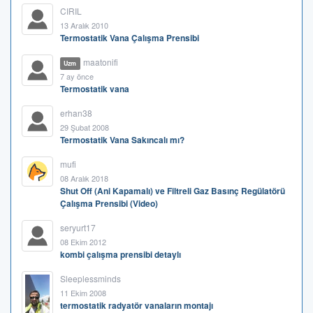
CIRIL
13 Aralık 2010
Termostatik Vana Çalışma Prensibi
maatonifi
Uzm
7 ay önce
Termostatik vana
erhan38
29 Şubat 2008
Termostatik Vana Sakıncalı mı?
mufi
08 Aralık 2018
Shut Off (Ani Kapamalı) ve Filtreli Gaz Basınç Regülatörü
Çalışma Prensibi (Video)
seryurt17
08 Ekim 2012
kombi çalışma prensibi detaylı
Sleeplessminds
11 Ekim 2008
termostatik radyatör vanaların montajı