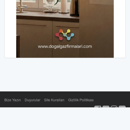
Bize Yazın
Duyurular
Site Kuralları
Gizlilik Politikası
dogalgazprojesi.com 2003-2026 sektörün bağımsız paylaşım
platformu