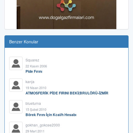
Benzer Konular
Squarez
22 Kasım 2006
Pide Fırını
kanja
19 Nisan 2010
ATMOSFERİK PİDE FIRINI BEKİ(BRULÖRÜ-İZMİR
blueturna
15 Şubat 2010
Börek Fırını İçin Kcal/h Hesabı
gokhan_gokcee2000
29 Mart 2011