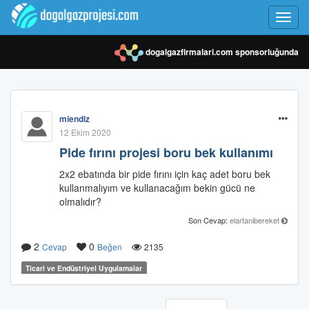
Toggl
navig
dogalgazfirmalari.com
sponsorluğunda
miendiz
12 Ekim 2020
Pide fırını projesi boru bek kullanımı
2x2 ebatında bir pide fırını için kaç adet boru bek
kullanmalıyım ve kullanacağım bekin gücü ne
olmalıdır?
Son Cevap:
elartanibereket
2
0
Cevap
Beğen
2135
Ticari ve Endüstriyel Uygulamalar