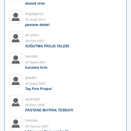
ekmek fırını
dogalgazzz
25 Aralık 2010
pastane debisi
ali orhun
08 Eylül 2007
SOĞUTMA PROJE TALEBİ
candalli
24 Kasım 2007
kurutma fırını
alaettin
06 Şubat 2007
Taş Fırın Projesi
ayzenger
25 Ekim 2008
PASTANE MUTFAK TESİSATI
marcelo
05 Haziran 2007