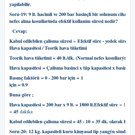
yapilabilir.
Soru-19:
9 lt. hacimli ve 200 bar basinçli bir solunum cihazin
nefes alma kosullarinda efektif kullanim süresi nedir
?
Cevap:
Kabul edilebilen çalisma süresi
Efektif süre - yedek süreEfe
=
Hava kapasitesi / Teorik hava tüketimi
Teorik hava tüketimi = 40 lt./dk. (Normal nefes kosullarýnda)
Hava kapasitesi = Çalisma basinci x tüp kapasitesi x basinç f
Basınç faktörü = 0 - 200 bar için = 1 = 200 -
için = 0.9
Buna göre ;
Hava kapasitesi = 200 bar x 9 lt. = 1800 lt.Efektif süre
= 1800 /
45
=
dakika
Kabul edilebilen çalisma süresi = 45 - 10 = 35 dk. olarak hesap
Soru-20:
12 kg. kapasiteli kuru kimyasal tip yangýn söndürm