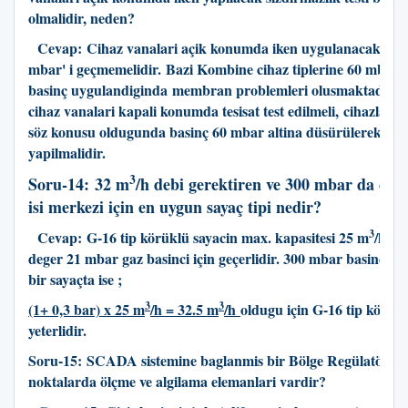
olmalidir, neden?
Cevap:
Cihaz vanalari açik konumda iken uygulanacak basi
mbar' i geçmemelidir.
Bazi Kombine cihaz tiplerine 60 mbar 
basinç uygulandiginda
membran problemleri olusmaktadir. B
cihaz vanalari kapali konumda tesisat test edilmeli,
cihazlarin 
söz konusu oldugunda basinç 60 mbar altina düsürülerek isl
yapilmalidir
.
3
Soru-14:
32 m
/h debi gerektiren ve 300 mbar da çalis
isi merkezi için en uygun sayaç tipi nedir?
3
Cevap:
G-16 tip körüklü sayacin max. kapasitesi 25 m
/h di
deger 21 mbar gaz basinci için geçerlidir. 300 mbar basinçta 
bir sayaçta ise ;
3
3
(1+ 0,3 bar) x 25 m
/h = 32.5 m
/h
oldugu için G-16 tip körük
yeterlidir.
Soru-15:
SCADA sistemine baglanmis bir Bölge Regülatörün
noktalarda ölçme ve algilama elemanlari vardir?