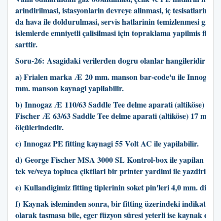
arindirilmasi, istasyonlarin devreye alinmasi, iç tesisatlarin %
da hava ile doldurulmasi, servis hatlarinin temizlenmesi gibi fa
islemlerde emniyetli çalisilmasi için topraklama yapilmis flare
sarttir.
Soru-26:
Asagidaki verilerden dogru olanlar hangileridir?
a) Frialen marka
Æ
20 mm. manson bar-code'u ile Innogaz
mm. manson kaynagi yapilabilir.
b) Innogaz
Æ
110/63 Saddle Tee delme aparati (altiköse) 27 
Fischer
Æ
63/63 Saddle Tee delme aparati (altiköse) 17 mm.
ölçülerindedir.
c) Innogaz PE fitting kaynagi 55 Volt AC ile yapilabilir.
d) George Fischer MSA 3000 SL Kontrol-box ile yapilan islem
tek ve/veya topluca çiktilari bir printer yardimi ile yazdirilip a
e) Kullandigimiz fitting tiplerinin soket pin'leri 4,0 mm. dir.
f) Kaynak isleminden sonra, bir fitting üzerindeki indikatör n
olarak tasmasa bile, eger füzyon süresi yeterli ise kaynak dog