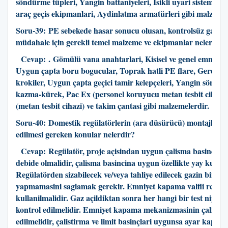
söndürme tüpleri, Yangin battaniyeleri, Isikli uyari sistemleri
araç geçis ekipmanlari, Aydinlatma armatürleri gibi malzemel
Soru-39:
PE sebekede hasar sonucu olusan, kontrolsüz gaz çi
müdahale için gerekli temel malzeme ve ekipmanlar nelerdir?
Cevap:
. Gömülü vana anahtarlari, Kisisel ve genel emniyet
Uygun çapta boru bogucular, Toprak hatli PE flare, Gerekli h
krokiler, Uygun çapta geçici tamir kelepçeleri, Yangin söndür
kazma-kürek, Pac Ex (personel koruyucu metan tesbit cihazi)
(metan tesbit cihazi) ve takim çantasi gibi malzemelerdir.
Soru-40:
Domestik regülatörlerin (ara düsürücü) montajlarin
edilmesi gereken konular nelerdir?
Cevap:
Regülatör, proje açisindan uygun çalisma basinç ara
debide olmalidir, çalisma basincina uygun özellikte yay kullani
Regülatörden sizabilecek ve/veya tahliye edilecek gazin birik
yapmamasini saglamak gerekir. Emniyet kapama valfli regüla
kullanilmalidir. Gaz açildiktan sonra her hangi bir test nipeli
kontrol edilmelidir. Emniyet kapama mekanizmasinin çalisirlig
edilmelidir, çalistirma ve limit basinçlari uygunsa ayar kapakl