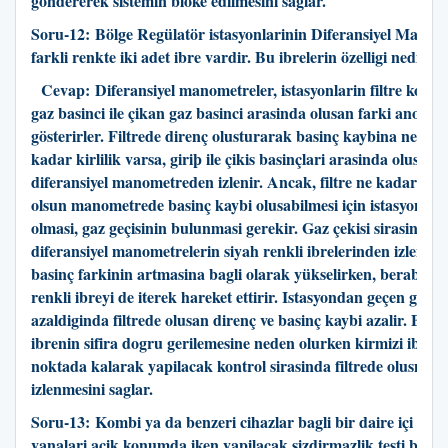
göndererek sistemin bloke edilmesini saglar.
Soru-12:
Bölge Regülatör istasyonlarinin Diferansiyel Manom
farkli renkte iki adet ibre vardir. Bu ibrelerin özelligi nedir?
Cevap:
Diferansiyel manometreler, istasyonlarin filtre kovan
gaz basinci ile çikan gaz basinci arasinda olusan farki anolog
gösterirler. Filtrede direnç olusturarak basinç kaybina neden
kadar kirlilik varsa, giriþ ile çikis basinçlari arasinda olusan 
diferansiyel manometreden izlenir. Ancak, filtre ne kadar tika
olsun manometrede basinç kaybi olusabilmesi için istasyonun ç
olmasi, gaz geçisinin bulunmasi gerekir. Gaz çekisi sirasinda 
diferansiyel manometrelerin siyah renkli ibrelerinden izlenir. 
basinç farkinin artmasina bagli olarak yükselirken, beraberin
renkli ibreyi de iterek hareket ettirir. Istasyondan geçen gaz m
azaldiginda filtrede olusan direnç ve basinç kaybi azalir. Bu 
ibrenin sifira dogru gerilemesine neden olurken kirmizi ibre so
noktada kalarak yapilacak kontrol sirasinda filtrede olusmus k
izlenmesini saglar.
Soru-13:
Kombi ya da benzeri cihazlar bagli bir daire içi tesis
vanalari açik konumda iken yapilacak sizdirmazlik testi basin