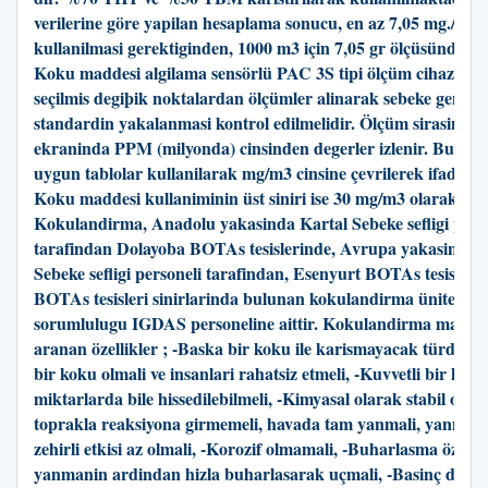
verilerine göre yapilan hesaplama sonucu, en az 7,05 mg./m3
kullanilmasi gerektiginden, 1000 m3 için 7,05 gr ölçüsünde tük
Koku maddesi algilama sensörlü PAC 3S tipi ölçüm cihazlari k
seçilmis degiþik noktalardan ölçümler alinarak sebeke geneli
standardin yakalanmasi kontrol edilmelidir. Ölçüm sirasinda 
ekraninda PPM (milyonda) cinsinden degerler izlenir. Bu PP
uygun tablolar kullanilarak mg/m3 cinsine çevrilerek ifade edi
Koku maddesi kullaniminin üst siniri ise 30 mg/m3 olarak alin
Kokulandirma, Anadolu yakasinda Kartal Sebeke sefligi pers
tarafindan Dolayoba BOTAs tesislerinde, Avrupa yakasinda is
Sebeke sefligi personeli tarafindan, Esenyurt BOTAs tesislerin
BOTAs tesisleri sinirlarinda bulunan kokulandirma ünitelerini
sorumlulugu IGDAS personeline aittir. Kokulandirma madde
aranan özellikler ; -Baska bir koku ile karismayacak türde ol
bir koku olmali ve insanlari rahatsiz etmeli, -Kuvvetli bir koku
miktarlarda bile hissedilebilmeli, -Kimyasal olarak stabil olmal
toprakla reaksiyona girmemeli, havada tam yanmali, yanma 
zehirli etkisi az olmali, -Korozif olmamali, -Buharlasma özellig
yanmanin ardindan hizla buharlasarak uçmali, -Basinç düsme