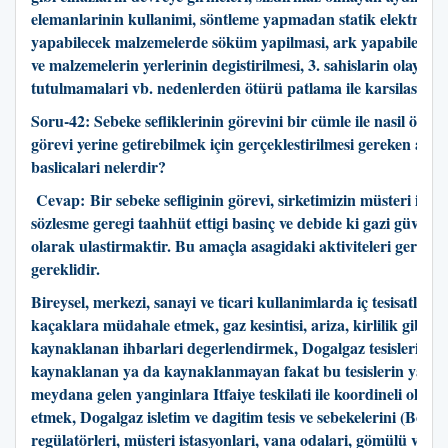
elemanlarinin kullanimi, söntleme yapmadan statik elektrikl
yapabilecek malzemelerde söküm yapilmasi, ark yapabilecek 
ve malzemelerin yerlerinin degistirilmesi, 3. sahislarin olay y
tutulmamalari vb. nedenlerden ötürü patlama ile karsilasilabil
Soru-42: S
ebeke sefliklerinin görevini bir cümle ile nasil özetl
görevi yerine getirebilmek için gerçeklestirilmesi gereken akti
baslicalari nelerdir?
Cevap:
Bir sebeke sefliginin görevi, sirketimizin müsteri ile y
sözlesme geregi taahhüt ettigi basinç ve debide ki gazi güvenli v
olarak ulastirmaktir. Bu amaçla asagidaki aktiviteleri gerçek
gereklidir.
Bireysel, merkezi, sanayi ve ticari kullanimlarda iç tesisatlard
kaçaklara müdahale etmek, gaz kesintisi, ariza, kirlilik gibi 
kaynaklanan ihbarlari degerlendirmek, Dogalgaz tesislerinde
kaynaklanan ya da kaynaklanmayan fakat bu tesislerin yakin
meydana gelen yanginlara Itfaiye teskilati ile koordineli olar
etmek, Dogalgaz isletim ve dagitim tesis ve sebekelerini (Bölge
regülatörleri, müsteri istasyonlari, vana odalari, gömülü vanala