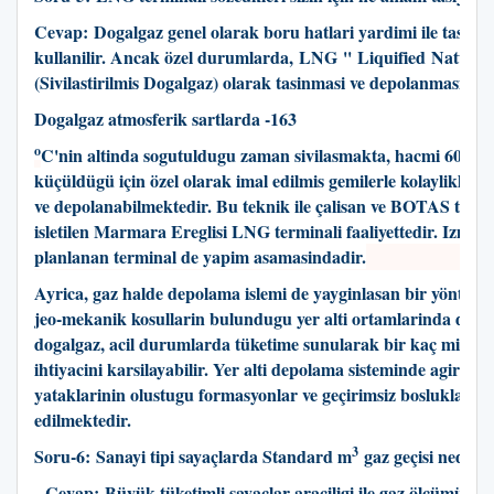
Cevap: Dogalgaz genel olarak boru hatlari yardimi ile tasina
kullanilir. Ancak özel durumlarda, LNG '' Liquified Natural
(Sivilastirilmis Dogalgaz) olarak tasinmasi ve depolanmasi 
Dogalgaz atmosferik sartlarda -163
o
C'nin altinda sogutuldugu zaman sivilasmakta, hacmi 600 k
küçüldügü için özel olarak imal edilmis gemilerle kolaylikla t
ve depolanabilmektedir. Bu teknik ile çalisan ve BOTAS tara
isletilen Marmara Ereglisi LNG terminali faaliyettedir. Izmir A
planlanan terminal de yapim asamasindadir.
Ayrica, gaz halde depolama islemi de yayginlasan bir yöntem
jeo-mekanik kosullarin bulundugu yer alti ortamlarinda depo
dogalgaz, acil durumlarda tüketime sunularak bir kaç milyar
ihtiyacini karsilayabilir. Yer alti depolama sisteminde agirlikli
yataklarinin olustugu formasyonlar ve geçirimsiz bosluklar te
edilmektedir.
3
Soru-6: Sanayi tipi sayaçlarda Standard m
gaz geçisi nedir?
Cevap: Büyük tüketimli sayaçlar araciligi ile gaz ölçümü yap