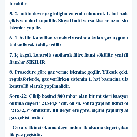
birakilir.
5. 2. hattin devreye girdiginden emin olunarak 1. hat izole edili
çikis vanalari kapatilir. Sinyal hatti varsa kisa ve uzun sinyall
islemler yapilir.
6. 1. hattin kapatilan vanalari arasinda kalan gaz uygun mal
kullanilarak tahliye edilir.
7. Iç kaçak kontrolü yapilarak filtre flansi sökülür, yeni filtre t
flanslar SIKILIR.
8. Prosedüre göre gaz verme islemine geçilir. Yüksek çekisli
regülatörlerde, gaz verilirken sistemin 1. hat basincina ulasmas
kontrollü olarak yapilmalidir.
Soru-22:
Çikiþ basinci 800 mbar olan bir müsteri istasyonu sa
okuma degeri ''21544,8'' dir. 60 sn. sonra yapilan ikinci okum
''21552,3'' olmustur. Bu degerlere göre, ölçüm yapildigi anda k
gaz çekisi nedir?
Cevap: I
kinci okuma degerinden ilk okuma degeri çikartilir.
lik gaz geçisidir.