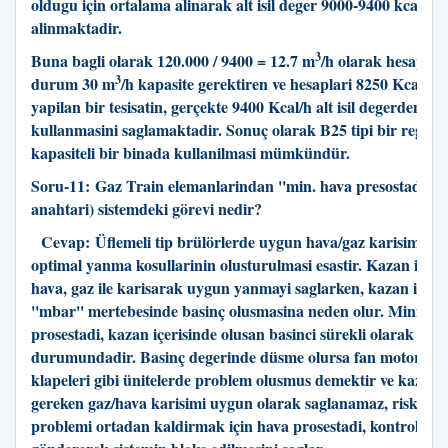
oldugu için ortalama alinarak alt isil deger 9000-9400 kcal/h 
alinmaktadir.
3
Buna bagli olarak 120.000 / 9400 = 12.7 m
/h olarak hesaplan
3
durum 30 m
/h kapasite gerektiren ve hesaplari 8250 Kcal/h 
yapilan bir tesisatin, gerçekte 9400 Kcal/h alt isil degerden 26
kullanmasini saglamaktadir. Sonuç olarak B25 tipi bir regüla
kapasiteli bir binada kullanilmasi mümkündür.
Soru-11:
Gaz Train elemanlarindan ''min. hava presostadi'' n
anahtari) sistemdeki görevi nedir?
Cevap:
Üflemeli tip brülörlerde uygun hava/gaz karisiminin
optimal yanma kosullarinin olusturulmasi esastir. Kazan içeri
hava, gaz ile karisarak uygun yanmayi saglarken, kazan içeri
''mbar'' mertebesinde basinç olusmasina neden olur. Minimu
prosestadi, kazan içerisinde olusan basinci sürekli olarak alg
durumundadir. Basinç degerinde düsme olursa fan motoru, f
klapeleri gibi ünitelerde problem olusmus demektir ve kazan i
gereken gaz/hava karisimi uygun olarak saglanamaz, risk olu
problemi ortadan kaldirmak için hava prosestadi, kontrol kut