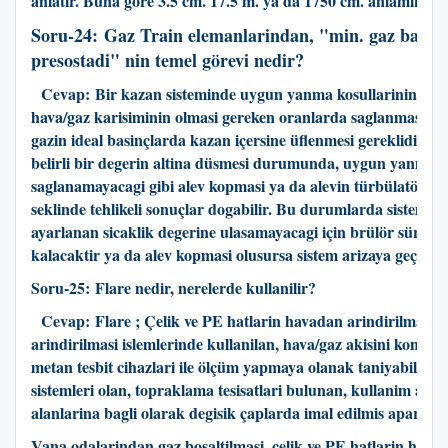
anlatir. Buna göre 3.5 cm. 17.5 m. ya da 1750 cm. anlamina gel
Soru-24:
Gaz Train elemanlarindan, "min. gaz basin
presostadi" nin temel görevi nedir?
Cevap:
Bir kazan sisteminde uygun yanma kosullarinin sagl
hava/gaz karisiminin olmasi gereken oranlarda saglanmasi ve 
gazin ideal basinçlarda kazan içersine üflenmesi gereklidir. G
belirli bir degerin altina düsmesi durumunda, uygun yanma k
saglanamayacagi gibi alev kopmasi ya da alevin türbülatöre 
seklinde tehlikeli sonuçlar dogabilir. Bu durumlarda sistem, t
ayarlanan sicaklik degerine ulasamayacagi için brülör sürekli
kalacaktir ya da alev kopmasi olusursa sistem arizaya geçecekt
Soru-25:
Flare nedir, nerelerde kullanilir?
Cevap:
Flare ; Çelik ve PE hatlarin havadan arindirilmasi 
arindirilmasi islemlerinde kullanilan, hava/gaz akisini kontrol
metan tesbit cihazlari ile ölçüm yapmaya olanak taniyabilece
sistemleri olan, topraklama tesisatlari bulunan, kullanim amaç
alanlarina bagli olarak degisik çaplarda imal edilmis aparatla
Vana odalarindan gaz bosaltilmasi, çelik ve PE hatlarin hava