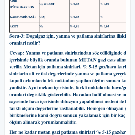
AÐIR
C
ve Diðer
% 0,03
% 0,02
5
HÝDROKARBON
KARBONDİOKSİT
CO
% 0,03
%
2
AZOT
N
% 0,81
% 0,03
2
Soru-3: Dogalgaz için, yanma ve patlama sinirlarina iliskin k
oranlari nedir?
Cevap: Yanma ve patlama sinirlarindan söz edildiginde doga
içerisinde büyük oranda bulunan METAN gazi esas alinarak
verilir. Metan için patlama sinirlari, % 5-15 gaz/hava karisimi
sinirlarin alt ve üst degerlerinde yanma ve patlama gerçekles
kapali ortamlarda tek noktadan yapilan ölçüm sonucu karar
yanlistir. Ayni mekan içerisinde, farkli noktalarda hava/gaz k
oranlari degisiklik gösterebilir. Havadan hafif olmasi ve molek
sayesinde hava içerisinde difüzyon yapabilmesi nedeni ile fark
farkli ölçüm degerlerine rastlanabilir. Homojen olmayan gaz
birikmelerine karsi dogru sonucu yakalamak için bir kaç far
ölçüm alinarak yorumlanmalidir.
Her ne kadar metan gazi patlama sinirlari % 5-15 gaz/hava k