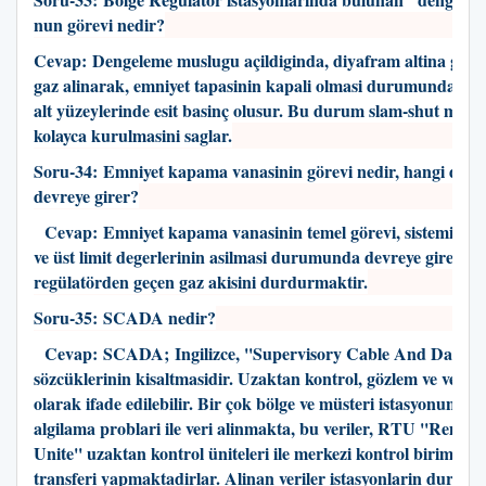
nun görevi nedir?
Cevap:
Dengeleme muslugu açildiginda, diyafram altina giris
gaz alinarak, emniyet tapasinin kapali olmasi durumunda, tap
alt yüzeylerinde esit basinç olusur. Bu durum slam-shut mek
kolayca kurulmasini saglar.
Soru-34:
Emniyet kapama vanasinin görevi nedir, hangi dur
devreye girer?
Cevap:
Emniyet kapama vanasinin temel görevi, sistemin bel
ve üst limit degerlerinin asilmasi durumunda devreye girerek
regülatörden geçen gaz akisini durdurmaktir.
Soru-35:
SCADA nedir
?
Cevap:
SCADA; Ingilizce, ''Supervisory Cable And Data Ac
sözcüklerinin kisaltmasidir. Uzaktan kontrol, gözlem ve veri is
olarak ifade edilebilir. Bir çok bölge ve müsteri istasyonuna 
algilama problari ile veri alinmakta, bu veriler, RTU ''Remot
Unite'' uzaktan kontrol üniteleri ile merkezi kontrol birimine bi
transferi yapmaktadirlar. Alinan veriler istasyonlarin duruml