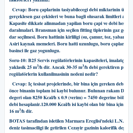
Cevap:
Boru çaplarinin tasiyabilecegi debi miktarinin üzeri
gerçeklesen gaz çekisleri ve buna bagli olusarak limitleri asan 
Kapasite dikkate alinmadan yapilan boru çapi ve debi hesaplar
daralmalari. Bransman için seçilen fitting tiplerinin gaz geçis 
dar seçilmesi. Boru hattinin kirliligi (su, çamur, toz, yabanci 
Asiri kaynak memeleri. Boru hatti uzunlugu, boru çaplari ve 
basinci ile gaz yogunlugu.
Soru-10:
B25 Servis regülatörlerinin kapasiteleri, imalatçi ver
3
3
yaklasik 25 m
/h dir. Ancak 30-35 m
/h debi gerektiren projel
regülatörlerin kullanilmasinin nedeni nedir?
Cevap: I
ç tesisat projelerinde, bir bina için gereken debi he
önce binanin toplam isi kaybi bulunur. Bulunan rakam Dogalga
degeri olan 8250 Kcal/h x 0.9 (verim) = 7450 degerine bölüne
debi hesaplanir.120.000 Kcal/h isi kaybi olan bir bina için 120
3
16 m
/h dir.
BOTAS tarafindan isletilen Marmara Ereglisi'ndeki L.N.G. t
deniz tasimaciligi ile getirilen Cezayir gazinin kalorifik deger