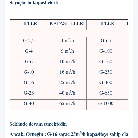
Sayaçlarin kapasiteleri;
TIPLER
KAPASITELERI
TIPLER
KAP
3
G-2,5
4 m
/h
G-65
1
3
G-4
6 m
/h
G-100
1
3
G-6
10 m
/h
G-160
2
3
G-10
16 m
/h
G-250
4
3
G-16
25 m
/h
G-400
6
3
G-25
40 m
/h
G-650
1
3
G-40
65 m
/h
G-1000
1
Seklinde devam etmektedir.
3
Ancak, Örnegin ; G-16 sayaç 25m
/h kapasiteye sahip olarak 