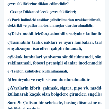
çevre faktörlerine dikkat edilmelidir?
Cevap: Dikkat edilecek çevre faktörleri;
a) Park halindeki tasitlar çalistirilmadan uzaklastirilmali, is m
elektrikli ve patlar motorlu araçlar durdurulmalidir,
Telsiz,mobil,telefon,tasinabilir,radyolar kullanilmam
b)
Tasinabilir trafik isiklari ve uyari lambalari, trafik
c)
sinyalizasyon isaretleri çaliþtirilmamali,
Sokak lambalari yaniyorsa söndürülmemeli, sönük i
d)
yakilmamali, fotosel prensipli olanlar incelenmelidir,
e) Telefon kulübeleri kullanilmamali,
Demiryolu ve rayli sistem durdurulmalidir
f)
Yayalarin kibrit, çakmak, sigara, pipo vb. maddeler
g)
kullanarak kaçak olan bölgelere girmeleri engellenmel
Soru-9:
Çalisan bir sebekede, basinç düsmesine neden
faktörleri yaziniz.