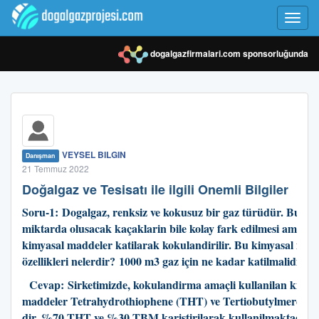
Toggl
navig
dogalgazfirmalari.com
sponsorluğunda
VEYSEL BILGIN
Danışman
21 Temmuz 2022
Doğalgaz ve Tesisatı ile ilgili Onemli Bilgiler
Soru-1:
Dogalgaz, renksiz ve kokusuz bir gaz türüdür. Bunun
miktarda olusacak kaçaklarin bile kolay fark edilmesi amaci il
kimyasal maddeler katilarak kokulandirilir. Bu kimyasal mad
özellikleri nelerdir?
1000 m3 gaz için ne kadar katilmalidir?
Cevap: S
irketimizde, kokulandirma amaçli kullanilan kimya
maddeler Tetrahydrothiophene (THT) ve Tertiobutylmercap
dir. %70 THT ve %30 TBM karistirilarak kullanilmaktadir.