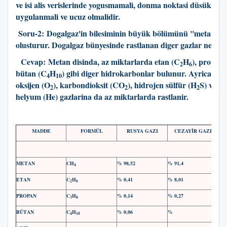
ve isi alis verislerinde yogusmamali, donma noktasi düsük olma
uygulanmali ve ucuz olmalidir.
Soru-2:
Dogalgaz'in bilesiminin büyük bölümünü ''metan'' g
olusturur. Dogalgaz bünyesinde rastlanan diger gazlar nelerd
Cevap: Metan disinda, az miktarlarda etan (C
H
), propan
2
6
bütan (C
H
) gibi diger hidrokarbonlar bulunur. Ayrica, azo
4
10
oksijen (O
), karbondioksit (CO
), hidrojen sülfür (H
S) ve b
2
2
2
helyum (He) gazlarina da az miktarlarda rastlanir.
MADDE
FORMÜL
RUSYA GAZI
CEZAYİR GAZI
METAN
CH
% 98,52
% 91,4
4
ETAN
C
H
% 0,41
% 8,01
2
6
PROPAN
C
H
% 0,14
% 0,27
3
8
BÜTAN
C
H
% 0,06
%
4
10