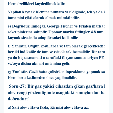
islem özellikleri kaydedilmektedir.
Yapilan kaynak islemine numara verildiginde, tek ya da kayit
tamamini çikti olarak almak mümkündür.
e) Dogrudur. Innogaz, George Fischer ve Frialen marka fittin
soket pinlerine sahiptir. Uponor marka fittingler 4.8 mm. oldu
kaynak sirasinda adaptör soket kullanilir.
f) Yanlistir. Uygun kosullarda ve tam olarak gerçeklesen füz
her iki indikatör de tam ve esit olarak tasmalidir. Bir tarafin 
ya da hiç tasmamasi o taraftaki füzyon sonucu eriyen PE nin 
ve/veya disina akmasi anlamina gelir.
g)
Yanlistir. Gazli hatta çalisirken topraklama yapmak sarttý
islem boru kesilmeden önce yapilmalidir.
Soru-27:
Bir gaz yakici cihazdan çikan gaz/hava kari
alev rengi gözlendiginde asagidaki sonuçlardan hangis
doðrudur?
a) Sari alev : Hava fazla, Kirmizi alev : Hava az.