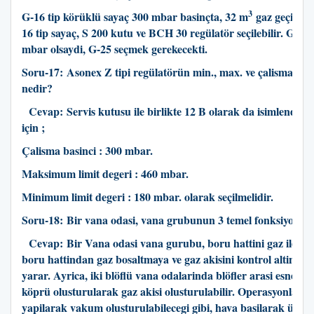
3
G-16 tip körüklü sayaç 300 mbar basinçta, 32 m
gaz geçirebil
16 tip sayaç, S 200 kutu ve BCH 30 regülatör seçilebilir. Gaz b
mbar olsaydi, G-25 seçmek gerekecekti.
Soru-17:
Asonex Z tipi regülatörün min., max. ve çalisma basi
nedir?
Cevap:
Servis kutusu ile birlikte 12 B olarak da isimlendiri
için ;
Çalisma basinci : 300 mbar.
Maksimum limit degeri : 460 mbar.
Minimum limit degeri : 180 mbar. olarak seçilmelidir.
Soru-18:
Bir vana odasi, vana grubunun 3 temel fonksiyonunu
Cevap:
Bir Vana odasi vana gurubu, boru hattini gaz ile d
boru hattindan gaz bosaltmaya ve gaz akisini kontrol altinda
yarar. Ayrica, iki blöflü vana odalarinda blöfler arasi esnek bo
köprü olusturularak gaz akisi olusturulabilir. Operasyonlar s
yapilarak vakum olusturulabilecegi gibi, hava basilarak üflem