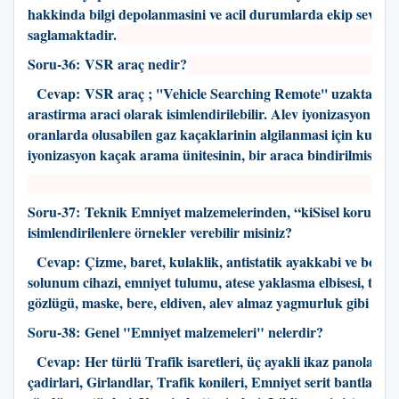
hakkinda bilgi depolanmasini ve acil durumlarda ekip sevk ed
saglamaktadir.
Soru-36:
VSR araç nedir
?
Cevap:
VSR araç ; ''Vehicle Searching Remote'' uzaktan k
arastirma araci olarak isimlendirilebilir. Alev iyonizasyon sist
oranlarda olusabilen gaz kaçaklarinin algilanmasi için kullanil
iyonizasyon kaçak arama ünitesinin, bir araca bindirilmis hali
Soru-37:
Teknik Emniyet malzemelerinden, “kiSisel koruyucu
isimlendirilenlere örnekler verebilir misiniz?
Cevap:
Çizme, baret, kulaklik, antistatik ayakkabi ve botlar
solunum cihazi, emniyet tulumu, atese yaklasma elbisesi, toz-
gözlügü, maske, bere, eldiven, alev almaz yagmurluk gibi mal
Soru-38:
Genel "Emniyet malzemeleri" nelerdir
?
Cevap:
Her türlü Trafik isaretleri, üç ayakli ikaz panolari,ç
çadirlari, Girlandlar, Trafik konileri, Emniyet serit bantlari, 