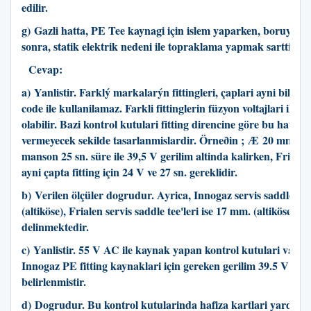
edilir.
g)
Gazli hatta, PE Tee kaynagi için islem yaparken, boruyu ke
sonra, statik elektrik nedeni ile topraklama yapmak sarttir
.
Cevap:
a) Yanlistir. Farklý markalarýn fittingleri, çaplari ayni bile ols
code ile kullanilamaz. Farkli fittinglerin füzyon voltajlari ile sü
olabilir. Bazi kontrol kutulari fitting direncine göre bu hataya 
vermeyecek sekilde tasarlanmislardir. Örneðin ;
Æ
20 mm. In
manson 25 sn. süre ile 39,5 V gerilim altinda kalirken, Friale
ayni çapta fitting için 24 V ve 27 sn. gereklidir.
b) Verilen ölçüler dogrudur. Ayrica, Innogaz servis saddle tee
(altiköse), Frialen servis saddle tee'leri ise 17 mm. (altiköse) ile
delinmektedir.
c) Yanlistir. 55 V AC ile kaynak yapan kontrol kutulari vardir
Innogaz PE fitting kaynaklari için gereken gerilim 39.5 V ola
belirlenmistir.
d) Dogrudur. Bu kontrol kutularinda hafiza kartlari yardimi il