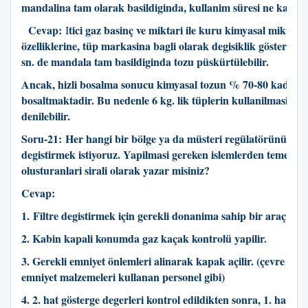
mandalina tam olarak basildiginda, kullanim süresi ne kadar
Cevap:
tici gaz basinç ve miktari ile kuru kimyasal miktari 
I
özelliklerine, tüp markasina bagli olarak degisiklik gösterse d
sn. de mandala tam basildiginda tozu püskürtülebilir.
Ancak, hizli bosalma sonucu kimyasal tozun % 70-80 kadarin
bosaltmaktadir. Bu nedenle 6 kg. lik tüplerin kullanilmasi dah
denilebilir.
Soru-21:
Her hangi bir bölge ya da müsteri regülatörünün 1. ha
degistirmek istiyoruz. Yapilmasi gereken islemlerden temel ad
olusturanlari sirali olarak yazar misiniz?
Cevap:
1. Filtre degistirmek için gerekli donanima sahip bir araç kulla
2. Kabin kapali konumda gaz kaçak kontrolü yapilir.
3. Gerekli emniyet önlemleri alinarak kapak açilir. (çevre emniy
emniyet malzemeleri kullanan personel gibi)
4. 2. hat gösterge degerleri kontrol edildikten sonra, 1. hat dev