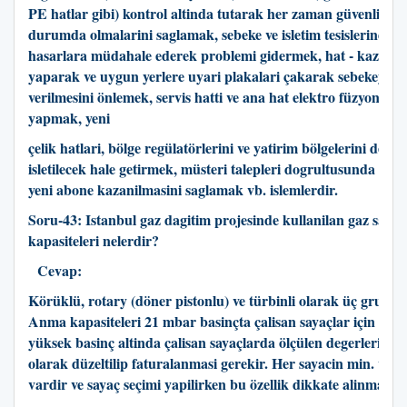
PE hatlar gibi) kontrol altinda tutarak her zaman güvenli ve ça
durumda olmalarini saglamak, sebeke ve isletim tesislerinde o
hasarlara müdahale ederek problemi gidermek, hat - kazi kont
yaparak ve uygun yerlere uyari plakalari çakarak sebekeye h
verilmesini önlemek, servis hatti ve ana hat elektro füzyon isle
yapmak, yeni
çelik hatlari, bölge regülatörlerini ve yatirim bölgelerini devr
isletilecek hale getirmek, müsteri talepleri dogrultusunda etü
yeni abone kazanilmasini saglamak vb. islemlerdir.
Soru-43: I
stanbul gaz dagitim projesinde kullanilan gaz sayaci 
kapasiteleri nelerdir?
Cevap:
Körüklü, rotary (döner pistonlu) ve türbinli olarak üç grupta k
Anma kapasiteleri 21 mbar basinçta çalisan sayaçlar için geçe
yüksek basinç altinda çalisan sayaçlarda ölçülen degerlerin ba
olarak düzeltilip faturalanmasi gerekir. Her sayacin min. ve m
vardir ve sayaç seçimi yapilirken bu özellik dikkate alinmalidir