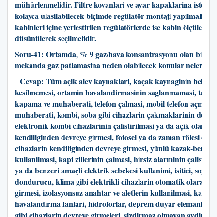
mühürlenmelidir. Filtre kovanlari ve ayar kapaklarina istendi
kolayca ulasilabilecek biçimde regülatör montaji yapilmalidir
kabinleri içine yerlestirilen regülatörlerde ise kabin ölçüleri 
düsünülerek seçilmelidir.
Soru-41:
Ortamda, % 9 gaz/hava konsantrasyonu olan bir ka
mekanda gaz patlamasina neden olabilecek konular neler olab
Cevap:
Tüm açik alev kaynaklari, kaçak kaynaginin belirlen
kesilmemesi, ortamin havalandirmasinin saglanmamasi, telsiz
kapama ve muhaberati, telefon çalmasi, mobil telefon açma-
muhaberati, kombi, soba gibi cihazlarin çakmaklarinin devrey
elektronik kombi cihazlarinin çalistirilmasi ya da açik olanlar
kendiliginden devreye girmesi, fotosel ya da zaman rölesi özell
cihazlarin kendiliginden devreye girmesi, yünlü kazak-bere gib
kullanilmasi, kapi zillerinin çalmasi, hirsiz alarminin çalismas
ya da benzeri amaçli elektrik sebekesi kullanimi, isitici, sogutu
dondurucu, klima gibi elektrikli cihazlarin otomatik olarak d
girmesi, izolasyonsuz anahtar ve aletlerin kullanilmasi, kazan 
havalandirma fanlari, hidroforlar, deprem duyar elemanlari v
gibi cihazlarin devreye girmeleri, sizdirmaz olmayan aydinlat