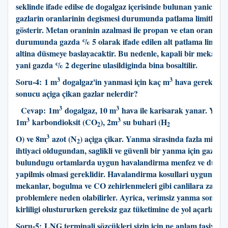
seklinde ifade edilse de dogalgaz içerisinde bulunan yanici ve p
gazlarin oranlarinin degismesi durumunda patlama limitleri d
gösterir. Metan oraninin azalmasi ile propan ve etan oraninin
durumunda gazda % 5 olarak ifade edilen alt patlama limiti 
altina düsmeye baslayacaktir. Bu nedenle, kapali bir mekan
yani gazda % 2 degerine ulasildiginda bina bosaltilir.
3
3
Soru-4: 1 m
dogalgaz'in yanmasi için kaç m
hava gereklidi
sonucu açiga çikan gazlar nelerdir?
3
3
Cevap: 1m
dogalgaz, 10 m
hava ile karisarak yanar. Yan
3
3
1m
karbondioksit (CO
), 2m
su buhari (H
2
2
3
O) ve 8m
azot (N
) açiga çikar. Yanma sirasinda fazla mikta
2
ihtiyaci oldugundan, saglikli ve güvenli bir yanma için gaz cih
bulundugu ortamlarda uygun havalandirma menfez ve düzene
yapilmis olmasi gereklidir. Havalandirma kosullari uygun ol
mekanlar, bogulma ve CO zehirlenmeleri gibi canlilara zarar 
problemlere neden olabilirler. Ayrica, verimsiz yanma sonucu
kirliligi olustururken gereksiz gaz tüketimine de yol açarlar.
Soru-5: LNG terminali sözcükleri sizin için ne anlam tasiyor?