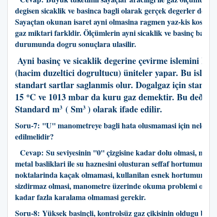
degisen sicaklik ve basinca bagli olarak gerçek degerler de deg
Sayaçtan okunan isaret ayni olmasina ragmen yaz-kis kosulla
gaz miktari farkldir. Ölçümlerin ayni sicaklik ve basinç bazin
durumunda dogru sonuçlara ulasilir.
Ayni basinç ve sicaklik degerine çevirme islemini kor
(hacim duzeltici dogrultucu) üniteler yapar. Bu islem
standart sartlar saglanmis olur. Dogalgaz için standar
15
C ve 1013 mbar da kuru gaz demektir. Bu deðerle
o
Standard m
( Sm
) olarak ifade edilir.
3
3
Soru-7: ''U'' manometreye bagli hata olusmamasi için nelere 
edilmelidir?
Cevap: Su seviyesinin ''0'' çizgisine kadar dolu olmasi, man
metal basliklari ile su haznesini olusturan seffaf hortumun bag
noktalarinda kaçak olmamasi, kullanilan esnek hortumun sa
sizdirmaz olmasi, manometre üzerinde okuma problemi olust
kadar fazla karalama olmamasi gerekir.
Soru-8: Yüksek basinçli, kontrolsüz gaz çikisinin oldugu bölg