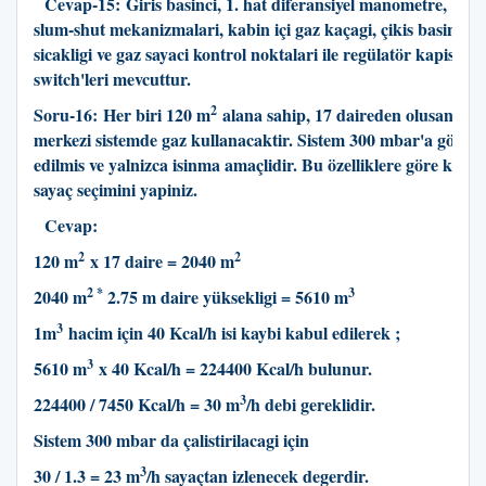
Cevap-15:
Giris basinci, 1. hat diferansiyel manometre, 1. ve
slum-shut mekanizmalari, kabin içi gaz kaçagi, çikis basinci, ç
sicakligi ve gaz sayaci kontrol noktalari ile regülatör kapisi 
switch'leri mevcuttur.
2
Soru-16:
Her biri 120 m
alana sahip, 17 daireden olusan bir
merkezi sistemde gaz kullanacaktir. Sistem 300 mbar'a göre d
edilmis ve yalnizca isinma amaçlidir. Bu özelliklere göre kutu,
sayaç seçimini yapiniz.
Cevap:
2
2
120 m
x 17 daire = 2040 m
2 *
3
2040 m
2.75 m daire yüksekligi = 5610 m
3
1m
hacim için 40 Kcal/h isi kaybi kabul edilerek ;
3
5610 m
x 40 Kcal/h = 224400 Kcal/h bulunur.
3
224400 / 7450 Kcal/h = 30 m
/h debi gereklidir.
Sistem 300 mbar da çalistirilacagi için
3
30 / 1.3 = 23 m
/h sayaçtan izlenecek degerdir.