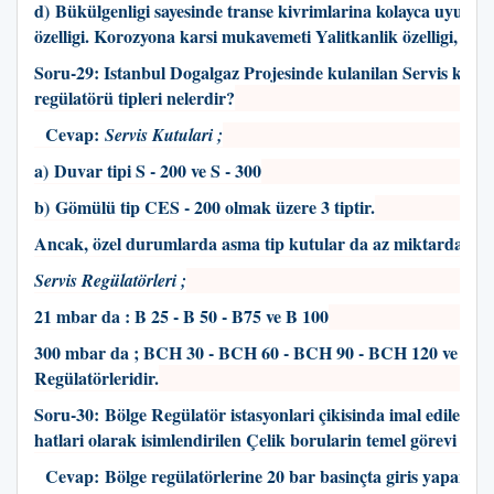
d) Bükülgenligi sayesinde transe kivrimlarina kolayca uyum 
özelligi. Korozyona karsi mukavemeti Yalitkanlik özelligi, gibid
Soru-29: I
stanbul Dogalgaz Projesinde kulanilan Servis kutus
regülatörü tipleri nelerdir?
Cevap:
Servis Kutulari ;
a) Duvar tipi S - 200 ve S - 300
b) Gömülü tip CES - 200 olmak üzere 3 tiptir.
Ancak, özel durumlarda asma tip kutular da az miktarda kulla
Servis Regülatörleri ;
21 mbar da : B 25 - B 50 - B75 ve B 100
300 mbar da ; BCH 30 - BCH 60 - BCH 90 - BCH 120 ve B 1
Regülatörleridir.
Soru-30:
Bölge Regülatör istasyonlari çikisinda imal edilen v
hatlari olarak isimlendirilen Çelik borularin temel görevi ned
Cevap:
Bölge regülatörlerine 20 bar basinçta giris yapan ga