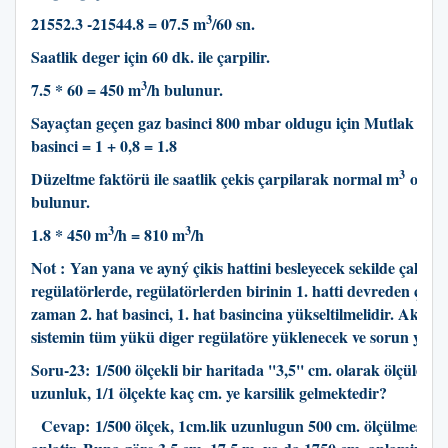
3
21552.3 -21544.8 = 07.5 m
/60 sn.
Saatlik deger için 60 dk. ile çarpilir.
3
7.5 * 60 = 450 m
/h bulunur.
Sayaçtan geçen gaz basinci 800 mbar oldugu için Mutlak basi
basinci = 1 + 0,8 = 1.8
3
Düzeltme faktörü ile saatlik çekis çarpilarak normal m
olara
bulunur.
3
3
1.8 * 450 m
/h = 810 m
/h
Not : Yan yana ve ayný çikis hattini besleyecek sekilde çalistir
regülatörlerde, regülatörlerden birinin 1. hatti devreden çikar
zaman 2. hat basinci, 1. hat basincina yükseltilmelidir. Aksi t
sistemin tüm yükü diger regülatöre yüklenecek ve sorun yasan
Soru-23:
1/500 ölçekli bir haritada ''3,5'' cm. olarak ölçülebil
uzunluk, 1/1 ölçekte kaç cm. ye karsilik gelmektedir?
Cevap: 1/500 ölçek, 1cm.lik uzunlugun 500 cm. ölçülmesi ger