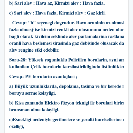
b) Sari alev : Hava az, Kirmizi alev : Hava fazla.
c) Sari alev : Hava fazla, Kirmizi alev : Gaz kirli.
Cevap:
''b'' seçenegi dogrudur. Hava oraninin az olmasi sari 
fazla olmasý ise kirmizi renkli alev olusumuna neden olur. Gaz 
bagli olarak kivilcim seklinde alev parlamalarina rastlanabilir
oranli hava beslemesi sirasinda gaz debisinde olusacak dalga
alev rengine etki edebilir.
Soru-28:
Yüksek yogunluklu Polietilen borularin, ayni amaç i
kullanilan Çelik borularla karsilastirildiginda üstünlükleri ne
Cevap:
PE borularin avantajlari ;
a) Büyük uzunluklarda, depolama, tasima ve bir kerede metre
boruyu serme kolayligi,
b) Kisa zamanda Elektro füzyon teknigi ile borulari birlestirm
bransman alma kolayligi,
c)Esnekligi nedeniyle gerilmelere ve yeralti hareketlerine mu
özelligi,