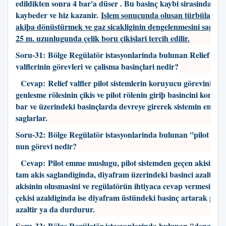
edildikten sonra 4 bar'a düser . Bu basinç kaybi sirasinda gaz,
kaybeder ve hiz kazanir.
Islem sonucunda olusan türbülans ak
akiþa dönüstürmek ve gaz sicakliginin dengelenmesini saglama
25 m. uzunlugunda çelik boru çikislari tercih edilir.
Soru-31:
Bölge Regülatör istasyonlarinda bulunan Relief (Tah
valflerinin görevleri ve çalisma basinçlari nedir?
Cevap:
Relief valfler pilot sistemlerin koruyucu görevini üst
genlesme rölesinin çikis ve pilot rölenin giriþ basincini kontrol 
bar ve üzerindeki basinçlarda devreye girerek sistemin emniye
saglarlar.
Soru-32:
Bölge Regülatör istasyonlarinda bulunan ''pilot em
nun görevi nedir?
Cevap:
Pilot emme muslugu, pilot sistemden geçen akisi ayarl
tam akis saglandiginda, diyafram üzerindeki basinci azaltara
akisinin olusmasini ve regülatörün ihtiyaca cevap vermesini s
çekisi azaldiginda ise diyafram üstündeki basinç artarak gaz g
azaltir ya da durdurur.
Soru-33:
Bölge Regülatör istasyonlarinda bulunan "dengele