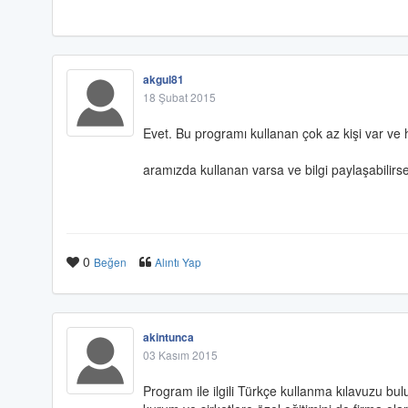
akgul81
18 Şubat 2015
Evet. Bu programı kullanan çok az kişi var ve hi
aramızda kullanan varsa ve bilgi paylaşabilirse
0
Beğen
Alıntı Yap
akintunca
03 Kasım 2015
Program ile ilgili Türkçe kullanma kılavuzu bul