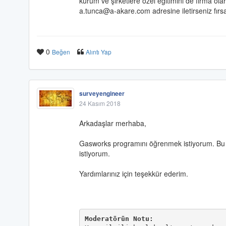
kurum ve şirketlere özel eğitimini de firma ola
a.tunca@a-akare.com adresine iletirseniz fırsa
0
Beğen
Alıntı Yap
surveyengineer
24 Kasım 2018
Arkadaşlar merhaba,
Gasworks programını öğrenmek istiyorum. Bu 
istiyorum.
Yardımlarınız için teşekkür ederim.
Moderatörün Notu: