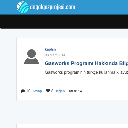
kaplan
03 Mart 2014
Gasworks Programı Hakkında Bilg
Gasworks programının türkçe kullanma kılavuzu
10
2
Cevap
Beğen
8114