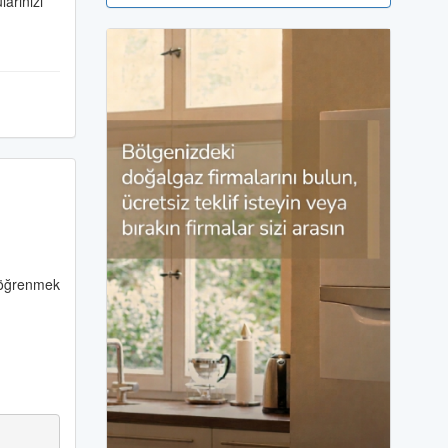
larınızı
e öğrenmek