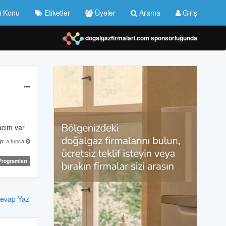
i Konu
Etiketler
Üyeler
Arama
Giriş
dogalgazfirmalari.com
sponsorluğunda
acım var
p:
a.tunca
rogramları
evap Yaz