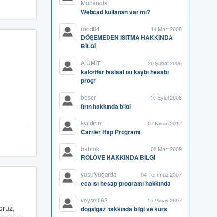
Mühendis
Webcad kullanan var mı?
rood84
14 Mart 2008
DÖŞEMEDEN ISITMA HAKKINDA
BİLGİ
A.ÜMİT
20 Şubat 2006
kalorifer tesisat ısı kaybı hesabı
progr
beser
10 Eylül 2008
fırın hakkında bilgi
kyıldırım
07 Nisan 2017
Carrier Hap Programı
bahrok
02 Mart 2009
RÖLÖVE HAKKINDA BİLGİ
yusufyugarda
04 Temmuz 2007
eca ısı hesap programı hakkında
veyselll63
15 Mayıs 2007
oruz,
dogalgaz hakkında bilgi ve kurs