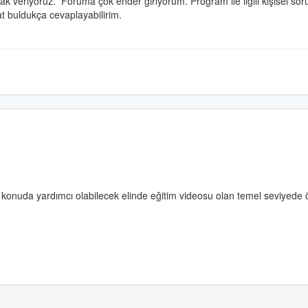
rak veriyoruz.
Foruma çok ender giriyorum.
Program ile ilgili kişisel soru
t buldukça cevaplayabilirim.
konuda yardımcı olabilecek elinde eğitim videosu olan temel seviyed