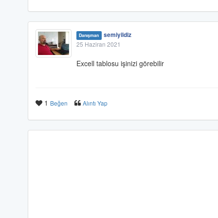
semiyildiz
Danışman
25 Haziran 2021
Excell tablosu işinizi görebilir
1
Beğen
Alıntı Yap