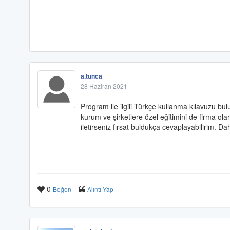
a.tunca
28 Haziran 2021
Program ile ilgili Türkçe kullanma kılavuzu bu
kurum ve şirketlere özel eğitimini de firma ola
iletirseniz fırsat buldukça cevaplayabilirim. Da
0
Beğen
Alıntı Yap