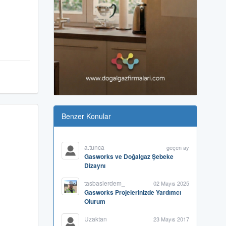
Benzer Konular
a.tunca
geçen ay
Gasworks ve Doğalgaz Şebeke
Dizaynı
tasbasierdem_
02 Mayıs 2025
Gasworks Projelerinizde Yardımcı
Olurum
Uzaktan
23 Mayıs 2017