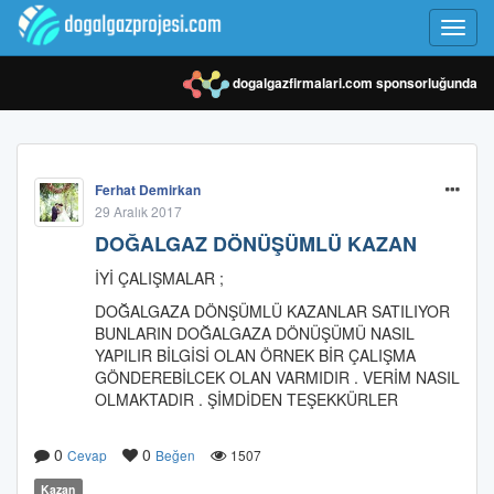
Toggl
navig
dogalgazfirmalari.com
sponsorluğunda
Ferhat Demirkan
29 Aralık 2017
DOĞALGAZ DÖNÜŞÜMLÜ KAZAN
İYİ ÇALIŞMALAR ;
DOĞALGAZA DÖNŞÜMLÜ KAZANLAR SATILIYOR
BUNLARIN DOĞALGAZA DÖNÜŞÜMÜ NASIL
YAPILIR BİLGİSİ OLAN ÖRNEK BİR ÇALIŞMA
GÖNDEREBİLCEK OLAN VARMIDIR . VERİM NASIL
OLMAKTADIR . ŞİMDİDEN TEŞEKKÜRLER
0
0
Cevap
Beğen
1507
Kazan