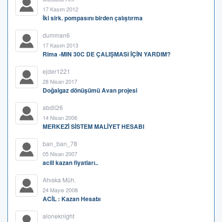
17 Kasım 2012
İki sirk. pompasını birden çalıştırma
dumman6
17 Kasım 2013
Rima -MIN 30C DE ÇALIŞMASI İÇİN YARDIM?
ejder1221
28 Nisan 2017
Doğalgaz dönüşümü Avan projesi
abdil26
14 Nisan 2006
MERKEZİ SİSTEM MALİYET HESABI
ban_ban_78
05 Nisan 2007
acill kazan fiyatları..
Ahıska Müh.
24 Mayıs 2008
ACİL : Kazan Hesabı
aloneknight