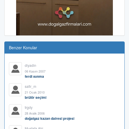
Benzer Konular
diyadin
06 Kasım 2007
ferdi ısınma
safir_m
21 Ocak 2010
brülör seçimi
trgdy
28 Aralık 2006
doğalgaz kazan dairesi projesi
Mustafa Ahi