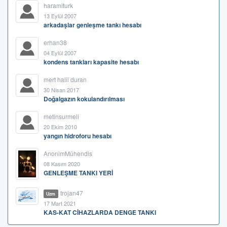
haramiturk
13 Eylül 2007
arkadaşlar genleşme tankı hesabı
erhan38
04 Eylül 2007
kondens tankları kapasite hesabı
mert halil duran
30 Nisan 2017
Doğalgazın kokulandırılması
metinsurmeli
20 Ekim 2010
yangın hidroforu hesabı
AnonimMühendis
08 Kasım 2020
GENLEŞME TANKI YERİ
trojan47
Uzm
17 Mart 2021
KAS-KAT CİHAZLARDA DENGE TANKI