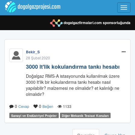
Toggl
navig
dogalgazfirmalari.com
sponsorluğunda
Bekir_S
28 Şubat 2020
3000 lt'lik kokulandırma tankı hesabı
Doğalgaz RMS-A istasyonunda kullanılmak üzere
3000 lt'lik bir kokulandırma tankı hesabı nasıl
yapılabilir? malzemesi ne olmalıdır? et kalınlığı ne
olmalıdır?
0
0
Cevap
Beğen
1133
Sanayi ve Endüstriyel Projeler
Diğer Mekanik Tesisat Konuları