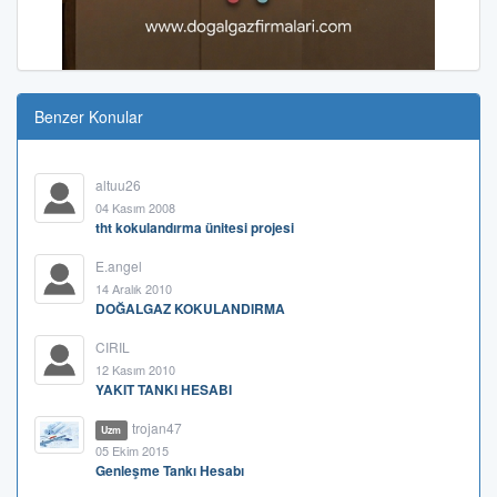
Benzer Konular
altuu26
04 Kasım 2008
tht kokulandırma ünitesi projesi
E.angel
14 Aralık 2010
DOĞALGAZ KOKULANDIRMA
CIRIL
12 Kasım 2010
YAKIT TANKI HESABI
trojan47
Uzm
05 Ekim 2015
Genleşme Tankı Hesabı