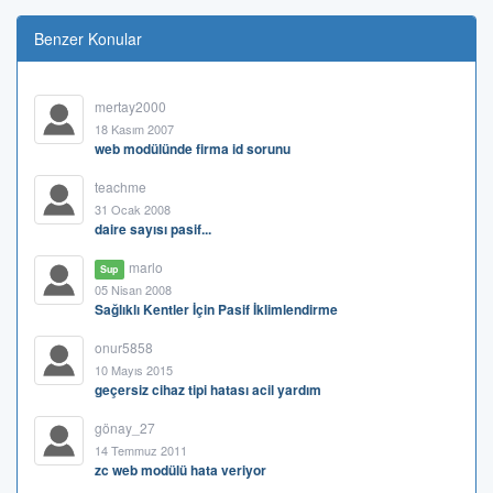
Benzer Konular
mertay2000
18 Kasım 2007
web modülünde firma id sorunu
teachme
31 Ocak 2008
daire sayısı pasif...
marlo
Sup
05 Nisan 2008
Sağlıklı Kentler İçin Pasif İklimlendirme
onur5858
10 Mayıs 2015
geçersiz cihaz tipi hatası acil yardım
gönay_27
14 Temmuz 2011
zc web modülü hata veriyor