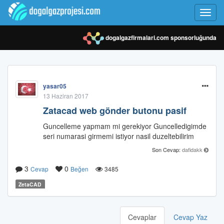
Toggl
navig
dogalgazfirmalari.com
sponsorluğunda
yasar05
13 Haziran 2017
Zatacad web gönder butonu pasif
Guncelleme yapmam mi gerekiyor Guncelledigimde
seri numarasi girmemi istiyor nasil duzeltebilirim
Son Cevap:
dafidakk
3
0
Cevap
Beğen
3485
ZetaCAD
Cevaplar
Cevap Yaz