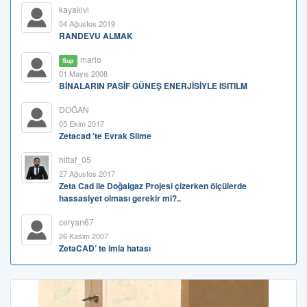
kayakivi
04 Ağustos 2019
RANDEVU ALMAK
marlo
Sup
01 Mayıs 2008
BİNALARIN PASİF GÜNEŞ ENERJİSİYLE ISITILM
DOĞAN
05 Ekim 2017
Zetacad 'te Evrak Silme
hittaf_05
27 Ağustos 2017
Zeta Cad ile Doğalgaz Projesi çizerken ölçülerde
hassasiyet olması gerekir mi?..
ceryan67
26 Kasım 2007
ZetaCAD’ te imla hatası