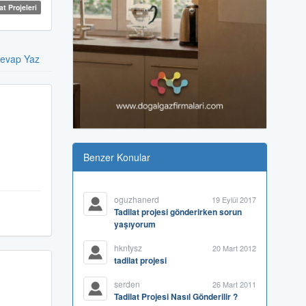
at Projeleri
evap Yaz
Benzer Konular
oguzhanerd
19 Eylül 2017
Tadilat projesi gönderirken sorun
yaşıyorum
hkntysz
20 Mart 2012
tadilat projesi
serden
26 Mart 2011
Tadilat Projesi Nasıl Gönderilir ?