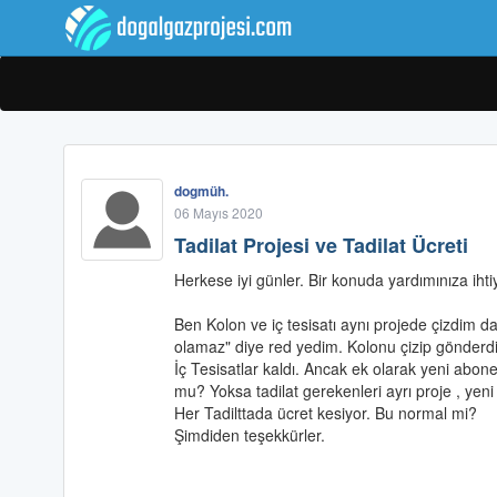
dogmüh.
06 Mayıs 2020
Tadilat Projesi ve Tadilat Ücreti
Herkese iyi günler. Bir konuda yardımınıza ihti
Ben Kolon ve iç tesisatı aynı projede çizdim da
olamaz" diye red yedim. Kolonu çizip gönderd
İç Tesisatlar kaldı. Ancak ek olarak yeni abone
mu? Yoksa tadilat gerekenleri ayrı proje , yen
Her Tadilttada ücret kesiyor. Bu normal mi?
Şimdiden teşekkürler.