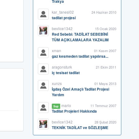
Trakya
kar_tanesi02
24 Haziran 2010
tadilat projesi
bevlice1342
15 Ocak 2020
Red Sebebi: TADİLAT SEBEBİNİ
TÜM AÇIKLAMALARA YAZALIM
xman
01 Kasım 2007
gaz kesmeden tadilat yapılırsa...
aragonsturk
21 Ekim 2011
iç tesisat tadilat
xunzs
01 Mayıs 2013
İgdaş Özel Amaçlı Tadilat Projesi
Yardım
marlo
11 Temmuz 2007
Sup
Tadilat Projeleri Hakkında
bevlice1342
28 Şubat 2020
TEKNİK TADİLAT ve SÖZLEŞME