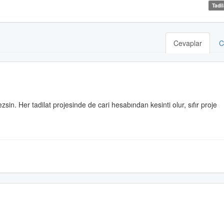
Tadil
Cevaplar
C
sin. Her tadilat projesinde de cari hesabından kesinti olur, sıfır proje