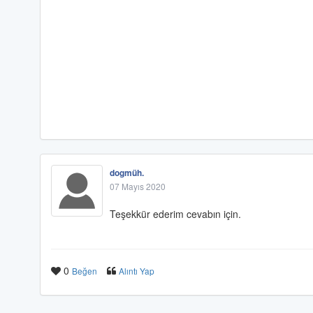
dogmüh.
07 Mayıs 2020
Teşekkür ederim cevabın için.
0
Beğen
Alıntı Yap