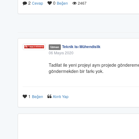
2
0
Cevap
Beğen
2467
Teknik Isı Mühendislik
Uzman
06 Mayıs 2020
Tadilat ile yeni projeyi aynı projede gönderemez
göndermekden bir farkı yok.
1
Beğen
Alıntı Yap