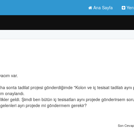
Ana Sayfa
Yen
yacım var.
ha sonta tadilat projesi gönderdiğimde "Kolon ve iç tesisat tadilatı aynı
im onaylandı.
likler geldi. Şimdi ben bütün iç tesisatları aynı projede gönderirsem sor
i gelenleri ayrı projede mi göndermem gerekir?
Son Cevap