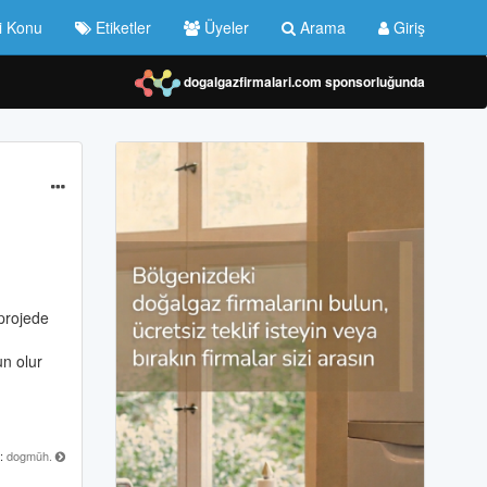
i Konu
Etiketler
Üyeler
Arama
Giriş
dogalgazfirmalari.com
sponsorluğunda
 projede
un olur
:
dogmüh.