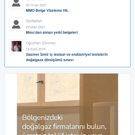
03 Ocak 2021
MMO Belge Vizeleme Hk.
Godfather
09 Mart 2007
Mmo’dan alınan yetki belgeleri
Oğuzhan Dönmez
18 Eylül 2019
Gazmer İzmir iç tesisat ve endüstriyel tesislerin
doğalgaza dönüşümü sınavı