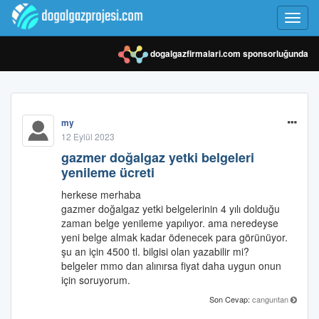
Toggl
navig
dogalgazfirmalari.com
sponsorluğunda
my
12 Eylül 2023
gazmer doğalgaz yetki belgeleri
yenileme ücreti
herkese merhaba
gazmer doğalgaz yetki belgelerinin 4 yılı dolduğu
zaman belge yenileme yapılıyor. ama neredeyse
yeni belge almak kadar ödenecek para görünüyor.
şu an için 4500 tl. bilgisi olan yazabilir mi?
belgeler mmo dan alınırsa fiyat daha uygun onun
için soruyorum.
Son Cevap:
canguntan