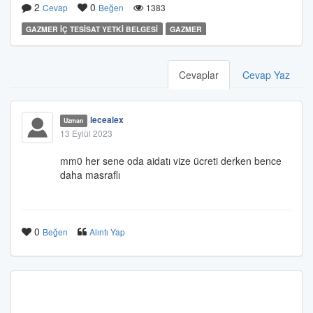
2
0
Cevap
Beğen
1383
GAZMER İÇ TESİSAT YETKİ BELGESİ
GAZMER
Cevaplar
Cevap Yaz
lecealex
Uzman
13 Eylül 2023
mm0 her sene oda aidatı vize ücreti derken bence
daha masraflı
0
Beğen
Alıntı Yap